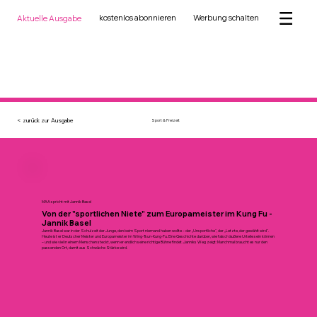
kostenlos abonnieren
Werbung schalten
Aktuelle Ausgabe
< zurück zur Ausgabe
Sport & Freizeit
MAA spricht mit Jannik Basel
Von der "sportlichen Niete" zum Europameister im Kung Fu -
Jannik Basel
Jannik Basel war in der Schulzeit der Junge, den beim Sport niemand haben wollte – der „Unsportliche“, der „Letzte, der gewählt wird“.
Heute ist er Deutscher Meister und Europameister im Wing-Tsun-Kung-Fu. Eine Geschichte darüber, wie falsch äußere Urteile sein können
– und wie viel in einem Menschen steckt, wenn er endlich seine richtige Bühne findet. Janniks Weg zeigt: Manchmal braucht es nur den
passenden Ort, damit aus Schwäche Stärke wird.