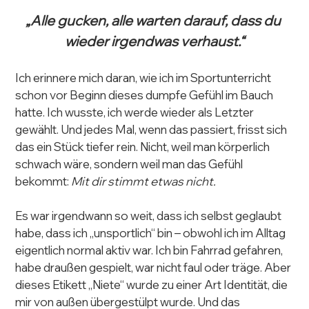
„Alle gucken, alle warten darauf, dass du 
wieder irgendwas verhaust.“
Ich erinnere mich daran, wie ich im Sportunterricht 
schon vor Beginn dieses dumpfe Gefühl im Bauch 
hatte. Ich wusste, ich werde wieder als Letzter 
gewählt. Und jedes Mal, wenn das passiert, frisst sich 
das ein Stück tiefer rein. Nicht, weil man körperlich 
schwach wäre, sondern weil man das Gefühl 
bekommt: 
Mit dir stimmt etwas nicht.
Es war irgendwann so weit, dass ich selbst geglaubt 
habe, dass ich „unsportlich“ bin – obwohl ich im Alltag 
eigentlich normal aktiv war. Ich bin Fahrrad gefahren, 
habe draußen gespielt, war nicht faul oder träge. Aber 
dieses Etikett „Niete“ wurde zu einer Art Identität, die 
mir von außen übergestülpt wurde. Und das 