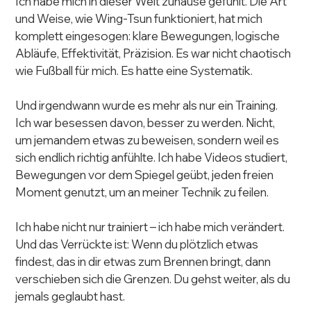
Ich habe mich in dieser Welt zuhause gefühlt. Die Art 
und Weise, wie Wing-Tsun funktioniert, hat mich 
komplett eingesogen: klare Bewegungen, logische 
Abläufe, Effektivität, Präzision. Es war nicht chaotisch 
wie Fußball für mich. Es hatte eine Systematik.
Und irgendwann wurde es mehr als nur ein Training. 
Ich war besessen davon, besser zu werden. Nicht, 
um jemandem etwas zu beweisen, sondern weil es 
sich endlich richtig anfühlte. Ich habe Videos studiert, 
Bewegungen vor dem Spiegel geübt, jeden freien 
Moment genutzt, um an meiner Technik zu feilen.
Ich habe nicht nur trainiert – ich habe mich verändert. 
Und das Verrückte ist: Wenn du plötzlich etwas 
findest, das in dir etwas zum Brennen bringt, dann 
verschieben sich die Grenzen. Du gehst weiter, als du 
jemals geglaubt hast.