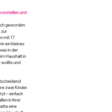
vorstellen und 
auch geworden.
 zur 
 mit 17 
r ein kleines 
as in der 
 im Haushalt in 
 wollte und 
ntscheidend 
e zwei Kinder. 
zt – einfach 
en in ihrer 
atte eine 