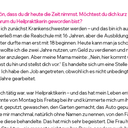
ön, dass du dir heute die Zeit nimmst. Möchtest du dich kurz 
arum du Heilpraktikerin geworden bist?
te ich zunächst Krankenschwester werden – und das bin ich 
erließ man die Realschule mit 16 Jahren, aber die Ausbildung
r durfte man erst mit 18 beginnen. Heute kann man ja schon
wollte ich die zwei Jahre nutzen, um Geld zu verdienen und mi
ster anzulegen. Aber meine Mama meinte: „Nein, hier kommt w
t du hin und stellst dich vor.“ Es handelte sich um eine Stelle
 Ich habe den Job angetreten, obwohl ich es nicht unbedingt
Jahre gearbeitet.
e ich tätig war, war Heilpraktikerin – und das hat mein Leben e
nte von Montag bis Freitag bei ihr und kümmerte mich um ihr
t, geputzt, gewaschen, den Garten gemacht, das Auto geput
lte mir manchmal, natürlich ohne Namen zu nennen, von den Fäll
ie diese behandelte. Das hat mich sehr begeistert. Die Frau h