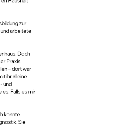
ren Haushalt 
bildung zur 
und arbeitete 
kenhaus. Doch 
er Praxis 
len – dort war 
 ihr alleine 
- und 
es. Falls es mir 
ch konnte 
gnostik. Sie 