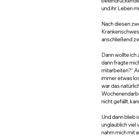
beeindruckende S
und ihr Leben mit
Nach diesen zwe
Krankenschweste
anschließend zwe
Dann wollte ich 
dann fragte mic
mitarbeiten?“ An
immer etwas los,
war das natürlic
Wochenendarbeit,
nicht gefällt, k
Und dann blieb i
unglaublich viel 
nahm mich mit au