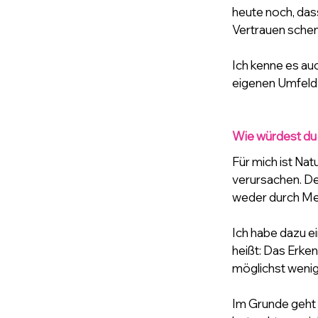
heute noch, dass
Vertrauen sche
Ich kenne es au
eigenen Umfeld
Wie würdest du 
Für mich ist Nat
verursachen. Der
weder durch Me
Ich habe dazu e
heißt: Das Erken
möglichst wenig 
Im Grunde geht 