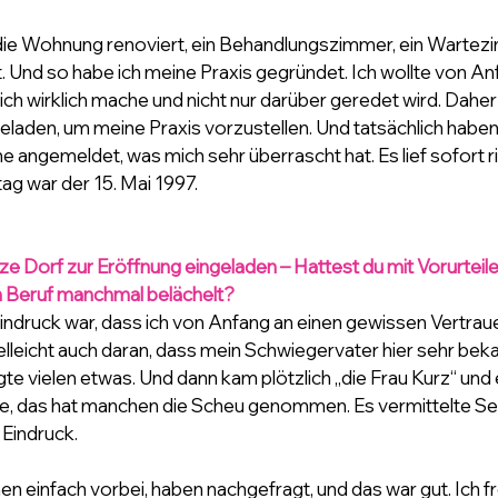
die Wohnung renoviert, ein Behandlungszimmer, ein Wartezi
 Und so habe ich meine Praxis gegründet. Ich wollte von Anf
 ich wirklich mache und nicht nur darüber geredet wird. Daher
laden, um meine Praxis vorzustellen. Und tatsächlich haben 
e angemeldet, was mich sehr überrascht hat. Es lief sofort ri
ag war der 15. Mai 1997.
ze Dorf zur Eröffnung eingeladen – Hattest du mit Vorurteil
n Beruf manchmal belächelt?
indruck war, dass ich von Anfang an einen gewissen Vertra
ielleicht auch daran, dass mein Schwiegervater hier sehr bekan
e vielen etwas. Und dann kam plötzlich „die Frau Kurz“ und 
be, das hat manchen die Scheu genommen. Es vermittelte Seri
Eindruck.
n einfach vorbei, haben nachgefragt, und das war gut. Ich f