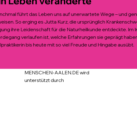
in Leben veränderte
chmal führt das Leben uns auf unerwartete Wege – und gena
eisen. So erging es Jutta Kurz, die ursprünglich Krankensch
ung ihre Leidenschaft für die Naturheilkunde entdeckte. Im Int
degang verlaufen ist, welche Erfahrungen sie geprägt haben 
lpraktikerin bis heute mit so viel Freude und Hingabe ausübt.
MENSCHEN-AALEN.DE wird
unterstützt durch