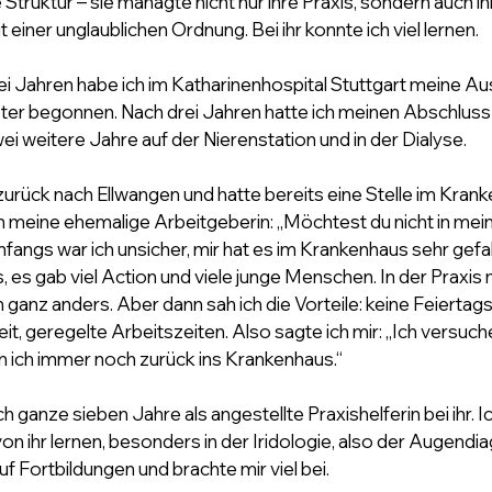
truktur – sie managte nicht nur ihre Praxis, sondern auch ih
 einer unglaublichen Ordnung. Bei ihr konnte ich viel lernen.
i Jahren habe ich im Katharinenhospital Stuttgart meine Aus
r begonnen. Nach drei Jahren hatte ich meinen Abschluss 
i weitere Jahre auf der Nierenstation und in der Dialyse.
zurück nach Ellwangen und hatte bereits eine Stelle im Kran
h meine ehemalige Arbeitgeberin: „Möchtest du nicht in mein
fangs war ich unsicher, mir hat es im Krankenhaus sehr gefal
 es gab viel Action und viele junge Menschen. In der Praxis mit
h ganz anders. Aber dann sah ich die Vorteile: keine Feiertags
 geregelte Arbeitszeiten. Also sagte ich mir: „Ich versuche 
ann ich immer noch zurück ins Krankenhaus.“
ch ganze sieben Jahre als angestellte Praxishelferin bei ihr. I
von ihr lernen, besonders in der Iridologie, also der Augendia
f Fortbildungen und brachte mir viel bei.