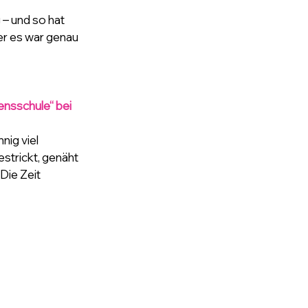
 – und so hat 
er es war genau 
nsschule“ bei 
ig viel 
trickt, genäht 
Die Zeit 