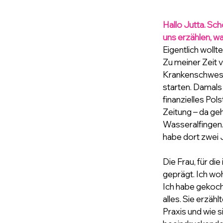
Hallo Jutta. Sch
uns erzählen, w
Eigentlich woll
Zu meiner Zeit v
Krankenschweste
starten. Damals 
finanzielles Pol
Zeitung – da gehs
Wasseralfingen.
habe dort zwei 
Die Frau, für di
geprägt. Ich woh
Ich habe gekoch
alles. Sie erzäh
Praxis und wie s