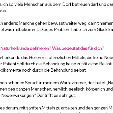
 ich so viele Menschen aus dem Dorf betreuen darf und dass 
nken.
ch anders: Manche gehen bewusst weiter weg, damit niema
 etwas mitbekommt. Dieses Problem habe ich zum Glück k
Naturheilkunde definieren? Was bedeutet das für dich?
urheilkunde das Heilen mit pflanzlichen Mitteln, die keine N
 Patient soll durch die Behandlung keine zusätzliche Belastu
dikamente noch durch die Behandlung selbst.
inen schönen Spruch in meinem Wartezimmer, der lautet „Na
nen des ganzen Menschen, nervlich, seelisch, körperlich und
Nebenwirkungen.“ Der trifft es sehr gut.
es darum, mit sanften Mitteln zu arbeiten und den ganzen 