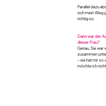
Parallel dazu ab
sich mein Weg ga
richtig so.
Dann war der Au
dieser Frau?
Genau. Sie war w
zusammen untern
– sie hat mir so 
möchte ich nich