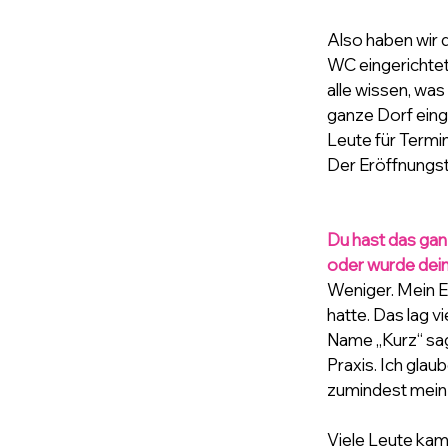
Also haben wir 
WC eingerichtet.
alle wissen, was
ganze Dorf einge
Leute für Termin
Der Eröffnungst
Du hast das gan
oder wurde dei
Weniger. Mein E
hatte. Das lag v
Name „Kurz“ sagt
Praxis. Ich glau
zumindest mein 
Viele Leute kame