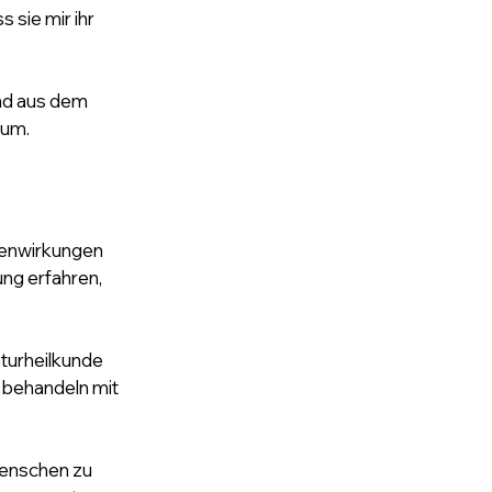
sie mir ihr 
nd aus dem 
aum.
ebenwirkungen 
ng erfahren, 
turheilkunde 
 behandeln mit 
Menschen zu 