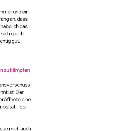
mmer und ein 
ang an, dass 
 habe ich das 
sich gleich 
chtig gut.
en zu kämpfen 
uensvorschuss 
nt ist. Der 
eröffnete eine 
osität – so 
reue mich auch 