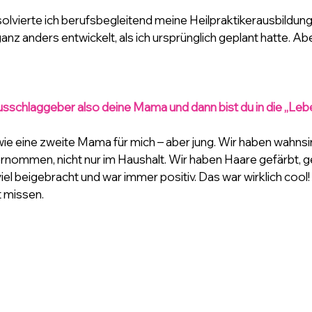
solvierte ich berufsbegleitend meine Heilpraktikerausbildung
nz anders entwickelt, als ich ursprünglich geplant hatte. Ab
sschlaggeber also deine Mama und dann bist du in die „Lebe
ie eine zweite Mama für mich – aber jung. Wir haben wahnsinn
ommen, nicht nur im Haushalt. Wir haben Haare gefärbt, ges
viel beigebracht und war immer positiv. Das war wirklich cool! 
t missen.