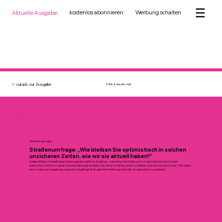
kostenlos abonnieren
Werbung schalten
Aktuelle Ausgabe
< zurück zur Ausgabe
Politik & Gesellschaft
MAA befragt Aalen
Straßenumfrage: „Wie bleiben Sie optimistisch in solchen
unsicheren Zeiten, wie wir sie aktuell haben?“
Kriege, Inflation, Umweltkatastrophen, gesellschaftliche Spaltung – viele Menschen fühlen sich von den täglichen Nachrichten
überfordert. Doch trotz all der Unsicherheiten gibt es Menschen, die es schaffen, positiv zu bleiben. Aber wie machen sie das? Wir haben
uns in Aalen und Umgebung umgehört und gefragt: Was gibt Ihnen Hoffnung und Kraft, um optimistisch zu bleiben?