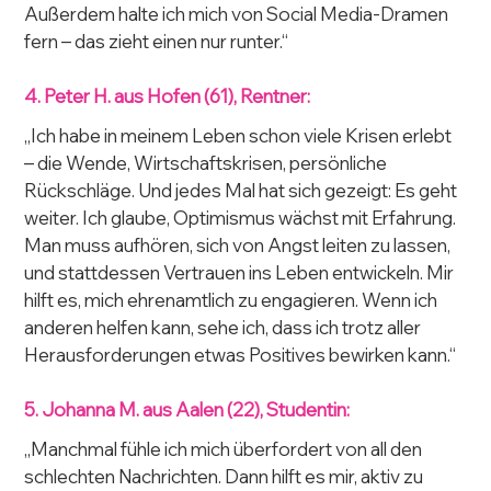
Außerdem halte ich mich von Social Media-Dramen 
fern – das zieht einen nur runter.“
4. Peter H. aus Hofen (61), Rentner:
„Ich habe in meinem Leben schon viele Krisen erlebt 
– die Wende, Wirtschaftskrisen, persönliche 
Rückschläge. Und jedes Mal hat sich gezeigt: Es geht 
weiter. Ich glaube, Optimismus wächst mit Erfahrung. 
Man muss aufhören, sich von Angst leiten zu lassen, 
und stattdessen Vertrauen ins Leben entwickeln. Mir 
hilft es, mich ehrenamtlich zu engagieren. Wenn ich 
anderen helfen kann, sehe ich, dass ich trotz aller 
Herausforderungen etwas Positives bewirken kann.“
5. Johanna M. aus Aalen (22), Studentin:
„Manchmal fühle ich mich überfordert von all den 
schlechten Nachrichten. Dann hilft es mir, aktiv zu 