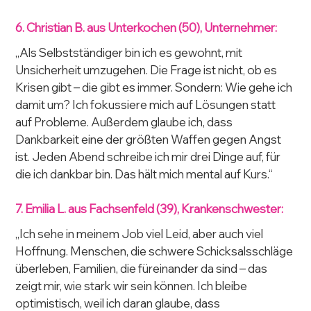
6. Christian B. aus Unterkochen (50), Unternehmer:
„Als Selbstständiger bin ich es gewohnt, mit 
Unsicherheit umzugehen. Die Frage ist nicht, ob es 
Krisen gibt – die gibt es immer. Sondern: Wie gehe ich 
damit um? Ich fokussiere mich auf Lösungen statt 
auf Probleme. Außerdem glaube ich, dass 
Dankbarkeit eine der größten Waffen gegen Angst 
ist. Jeden Abend schreibe ich mir drei Dinge auf, für 
die ich dankbar bin. Das hält mich mental auf Kurs.“
7. Emilia L. aus Fachsenfeld (39), Krankenschwester:
„Ich sehe in meinem Job viel Leid, aber auch viel 
Hoffnung. Menschen, die schwere Schicksalsschläge 
überleben, Familien, die füreinander da sind – das 
zeigt mir, wie stark wir sein können. Ich bleibe 
optimistisch, weil ich daran glaube, dass 