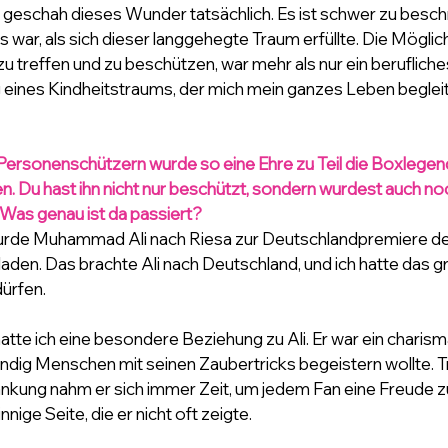
 geschah dieses Wunder tatsächlich. Es ist schwer zu beschr
 war, als sich dieser langgehegte Traum erfüllte. Die Möglich
treffen und zu beschützen, war mehr als nur ein berufliches 
g eines Kindheitstraums, der mich mein ganzes Leben begleit
Personenschützern wurde so eine Ehre zu Teil die Boxle
n. Du hast ihn nicht nur beschützt, sondern wurdest auch no
 Was genau ist da passiert?
rde Muhammad Ali nach Riesa zur Deutschlandpremiere des F
laden. Das brachte Ali nach Deutschland, und ich hatte das gr
ürfen.
tte ich eine besondere Beziehung zu Ali. Er war ein charism
ndig Menschen mit seinen Zaubertricks begeistern wollte. Tr
nkung nahm er sich immer Zeit, um jedem Fan eine Freude zu
innige Seite, die er nicht oft zeigte. 