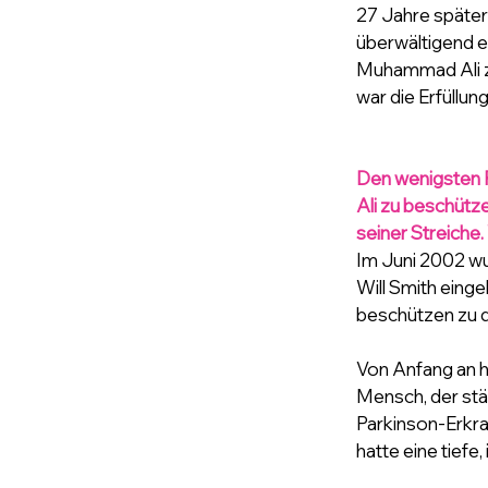
27 Jahre später
überwältigend es
Muhammad Ali zu 
war die Erfüllun
Den wenigsten 
Ali zu beschütze
seiner Streiche.
Im Juni 2002 wu
Will Smith einge
beschützen zu d
Von Anfang an ha
Mensch, der stä
Parkinson-Erkra
hatte eine tiefe, 