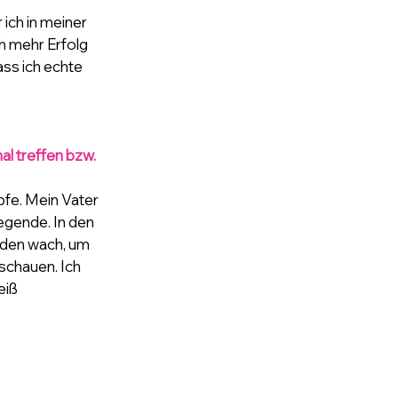
ich in meiner 
h mehr Erfolg 
ss ich echte 
l treffen bzw. 
fe. Mein Vater 
gende. In den 
unden wach, um 
schauen. Ich 
iß 