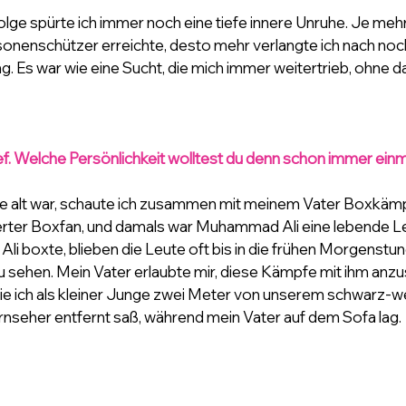
olge spürte ich immer noch eine tiefe innere Unruhe. Je mehr 
rsonenschützer erreichte, desto mehr verlangte ich nach noc
 Es war wie eine Sucht, die mich immer weitertrieb, ohne da
ef. Welche Persönlichkeit wolltest du denn schon immer einma
hre alt war, schaute ich zusammen mit meinem Vater Boxkämp
erter Boxfan, und damals war Muhammad Ali eine lebende Le
 Ali boxte, blieben die Leute oft bis in die frühen Morgenst
 sehen. Mein Vater erlaubte mir, diese Kämpfe mit ihm anzu
wie ich als kleiner Junge zwei Meter von unserem schwarz-we
nseher entfernt saß, während mein Vater auf dem Sofa lag.