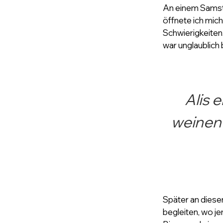
An einem Samst
öffnete ich mic
Schwierigkeiten.
war unglaublich
Alis 
weinend
Später an diese
begleiten, wo je