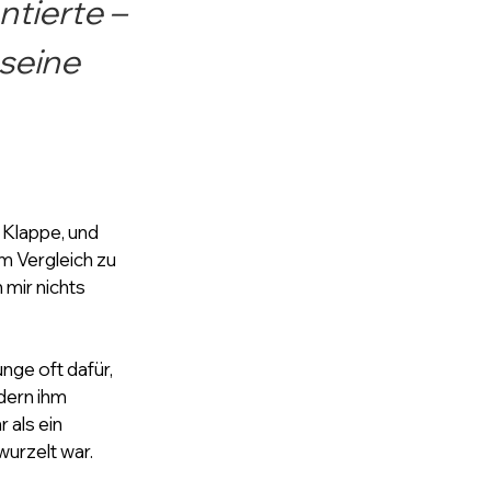
ntierte – 
seine 
 
e Klappe, und 
m Vergleich zu 
mir nichts 
ge oft dafür, 
dern ihm 
 als ein 
wurzelt war.