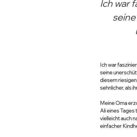
Ich war f
seine
Ich war faszinier
seine unerschütt
diesem riesigen,
sehnlicher, als 
Meine Oma erzog 
Ali eines Tages 
vielleicht auch n
einfacher Kindh