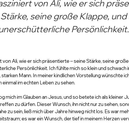
asziniert von Ali, wie er sich präse
 Stärke, seine große Klappe, und 
unerschütterliche Persönlichkeit.
t von Ali, wie er sich präsentierte – seine Stärke, seine groß
erliche Persönlichkeit. Ich fühlte mich so klein und schwach i
 starken Mann. In meiner kindlichen Vorstellung wünschte ich 
ihn einmal im echten Leben zu sehen.
mich im Glauben an Jesus, und so betete ich als kleiner Jun
treffen zu dürfen. Dieser Wunsch, ihn nicht nur zu sehen, son
ahe zu sein, ließ mich über Jahre hinweg nicht los. Es war mehr
eitstraum; es war ein Wunsch, der tief in meinem Herzen ver