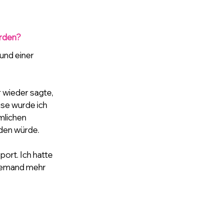
rden? 
nd einer 
 wieder sagte, 
use wurde ich 
rmlichen 
rden würde.
ort. Ich hatte 
niemand mehr 