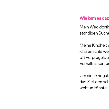
Wie kam es daz
Mein Weg dorthi
ständigen Suche 
Meine Kindheit w
ich sei nichts w
oft verprügelt, u
Verhältnissen, 
Um diese negati
das Ziel, den sc
wehtun könnte. 