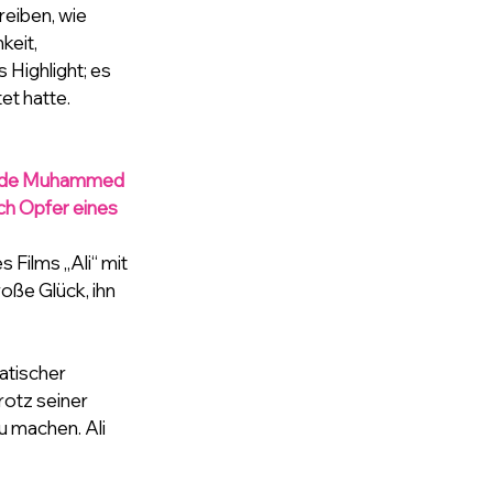
eiben, wie 
keit, 
Highlight; es 
et hatte.
gende Muhammed 
ch Opfer eines 
ilms „Ali“ mit 
oße Glück, ihn 
atischer 
otz seiner 
 machen. Ali 