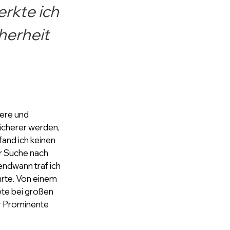
erkte ich 
herheit 
eere und 
icherer werden, 
fand ich keinen 
r Suche nach 
ndwann traf ich 
rte. Von einem 
ete bei großen 
r Prominente 