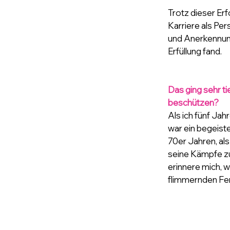
Trotz dieser Erf
Karriere als Pe
und Anerkennung.
Erfüllung fand.
Das ging sehr ti
beschützen?
Als ich fünf Ja
war ein begeist
70er Jahren, als
seine Kämpfe zu
erinnere mich, 
flimmernden Fer