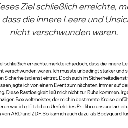
ieses Ziel schließlich erreichte, m
 dass die innere Leere und Unsic
nicht verschwunden waren.
el schließlich erreichte, merkte ich jedoch, dass die innere L
cht verschwunden waren. Ich musste unbedingt stärker und s
en Sicherheitsdienst eintrat. Doch auch im Sicherheitsdienst 
essen jagte ich von einem Event zum nächsten, immer auf de
. Diese Rastlosigkeit ließ mich nicht zur Ruhe kommen. Irge
aligen Boxweltmeister, der mich in bestimmte Kreise einfüh
eren war ich plötzlich im Umfeld des Profiboxens und arbeit
 von ARD und ZDF. So kam ich auch dazu, als Bodyguard fü