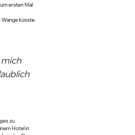
um ersten Mal 
ie Wange küsste, 
 mich 
aublich 
ges zu 
inem Hotel in 