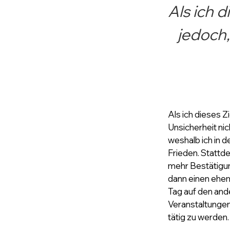
Als ich d
jedoch,
Als ich dieses Zi
Unsicherheit ni
weshalb ich in d
Frieden. Stattd
mehr Bestätigung
dann einen ehem
Tag auf den and
Veranstaltungen
tätig zu werden.