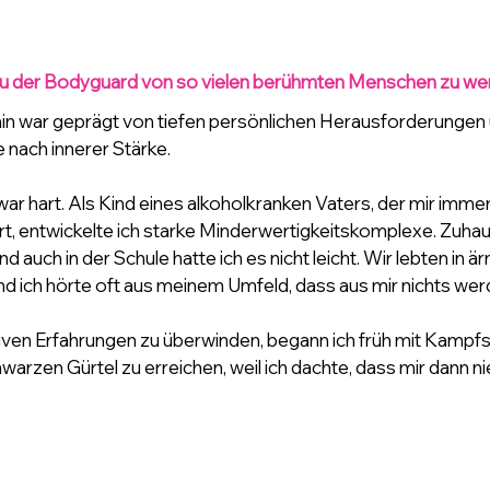
u der Bodyguard von so vielen berühmten Menschen zu we
n war geprägt von tiefen persönlichen Herausforderungen u
nach innerer Stärke. 
ar hart. Als Kind eines alkoholkranken Vaters, der mir immer
ert, entwickelte ich starke Minderwertigkeitskomplexe. Zuha
nd auch in der Schule hatte ich es nicht leicht. Wir lebten in ä
und ich hörte oft aus meinem Umfeld, dass aus mir nichts we
ven Erfahrungen zu überwinden, begann ich früh mit Kampfsp
hwarzen Gürtel zu erreichen, weil ich dachte, dass mir dann 