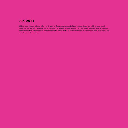
Juni 2026
Wir begrüssen Melanie Britz ganz herzlich in unserem Redaktionsteam und erfahren, warum sie gern schreibt, wir tauchen mit
Familie Nossol in ein spannendes Leben mit Katzen ein, wir erfahren was bei Samuel mit 500 € begann und wie er anderen Menschen
aus Ghana beruflich den Weg nach Deutschland ebnete und wie Brigitte Fischer sich ihren Traum vom eigenen Haus erfüllte und sich
dazu Ungarn ins Leben holte.