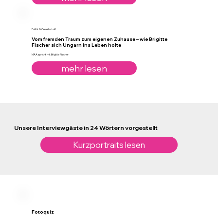
Politik & Gesellschaft
Vom fremden Traum zum eigenen Zuhause – wie Brigitte
Fischer sich Ungarn ins Leben holte
MAA spricht mit Brigitte Fischer
mehr lesen
Unsere Interviewgäste in 24 Wörtern vorgestellt
Kurzportraits lesen
Fotoquiz