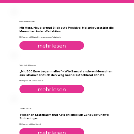
Politik & Gesellschaft
Mit Herz, Neugier und Blick aufs Positive: Melanie verstärkt die
MenschenAalen-Redaktion
MAA spricht mit Melanie Britz, unserer neuen Redakteurin!
mehr lesen
Wirtschaft & Finanzen
„Mit 500 Euro begann alles“ – Wie Samuel anderen Menschen
aus Ghana beruflich den Weg nach Deutschland ebnete
MAA spricht mit Samuel Mensah
mehr lesen
Sport & Freizeit
Zwischen Kratzbaum und Katzenleine: Ein Zuhause für zwei
Stubentiger
MAA spricht mit Elena Nossol
mehr lesen