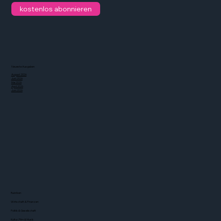
kostenlos abonnieren
Neueste Ausgaben
August 2026
Juni 2026
Mai 2026
April 2026
Juni 2026
Rubriken
Wirtschaft & Finanzen
Politik & Gesellschaft
Kultur, Film & Musik