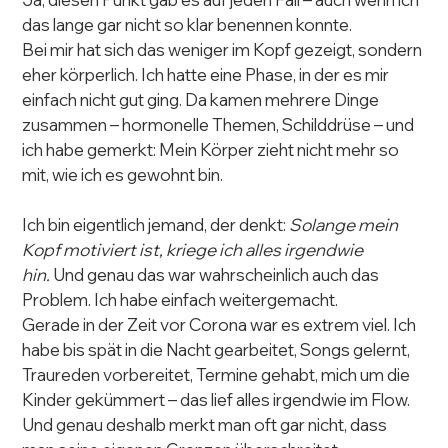
das lange gar nicht so klar benennen konnte.
Bei mir hat sich das weniger im Kopf gezeigt, sondern 
eher körperlich. Ich hatte eine Phase, in der es mir 
einfach nicht gut ging. Da kamen mehrere Dinge 
zusammen – hormonelle Themen, Schilddrüse – und 
ich habe gemerkt: Mein Körper zieht nicht mehr so 
mit, wie ich es gewohnt bin.
Ich bin eigentlich jemand, der denkt: 
Solange mein 
Kopf motiviert ist, kriege ich alles irgendwie 
hin.
 Und genau das war wahrscheinlich auch das 
Problem. Ich habe einfach weitergemacht.
Gerade in der Zeit vor Corona war es extrem viel. Ich 
habe bis spät in die Nacht gearbeitet, Songs gelernt, 
Traureden vorbereitet, Termine gehabt, mich um die 
Kinder gekümmert – das lief alles irgendwie im Flow. 
Und genau deshalb merkt man oft gar nicht, dass 