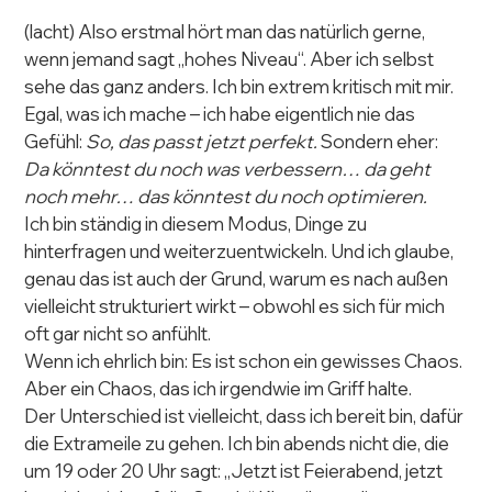
(lacht) Also erstmal hört man das natürlich gerne, 
wenn jemand sagt „hohes Niveau“. Aber ich selbst 
sehe das ganz anders. Ich bin extrem kritisch mit mir.
Egal, was ich mache – ich habe eigentlich nie das 
Gefühl: 
So, das passt jetzt perfekt.
 Sondern eher: 
Da könntest du noch was verbessern… da geht 
noch mehr… das könntest du noch optimieren.
Ich bin ständig in diesem Modus, Dinge zu 
hinterfragen und weiterzuentwickeln. Und ich glaube, 
genau das ist auch der Grund, warum es nach außen 
vielleicht strukturiert wirkt – obwohl es sich für mich 
oft gar nicht so anfühlt.
Wenn ich ehrlich bin: Es ist schon ein gewisses Chaos. 
Aber ein Chaos, das ich irgendwie im Griff halte.
Der Unterschied ist vielleicht, dass ich bereit bin, dafür 
die Extrameile zu gehen. Ich bin abends nicht die, die 
um 19 oder 20 Uhr sagt: „Jetzt ist Feierabend, jetzt 