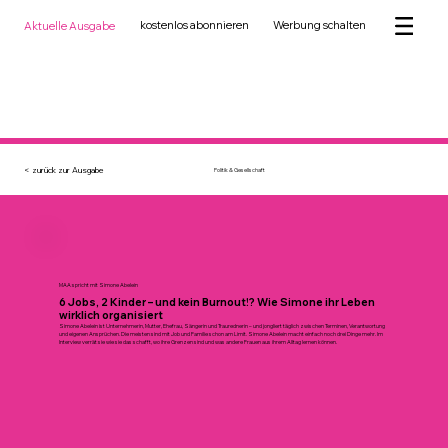
kostenlos abonnieren
Werbung schalten
Aktuelle Ausgabe
< zurück zur Ausgabe
Politik & Gesellschaft
MAA spricht mit Simone Abelein
6 Jobs, 2 Kinder – und kein Burnout!? Wie Simone ihr Leben
wirklich organisiert
Simone Abelein ist Unternehmerin, Mutter, Ehefrau, Sängerin und Traurednerin – und jongliert täglich zwischen Terminen, Verantwortung
und eigenen Ansprüchen. Die meisten sind mit Job und Familie schon am Limit. Simone Abelein macht einfach noch drei Dinge mehr. Im
Interview verrät sie wie sie das schafft, wo ihre Grenzen sind und was andere Frauen aus ihrem Alltag lernen können.