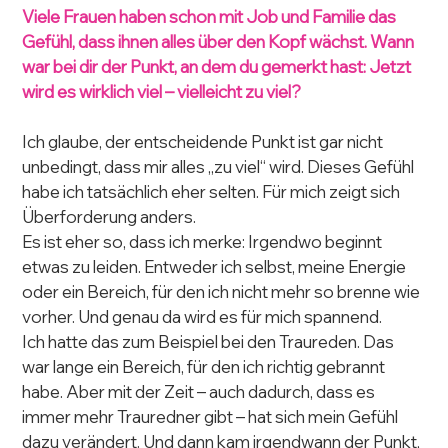
Viele Frauen haben schon mit Job und Familie das 
Gefühl, dass ihnen alles über den Kopf wächst. Wann 
war bei dir der Punkt, an dem du gemerkt hast: Jetzt 
wird es wirklich viel – vielleicht zu viel?
Ich glaube, der entscheidende Punkt ist gar nicht 
unbedingt, dass mir alles „zu viel“ wird. Dieses Gefühl 
habe ich tatsächlich eher selten. Für mich zeigt sich 
Überforderung anders.
Es ist eher so, dass ich merke: Irgendwo beginnt 
etwas zu leiden. Entweder ich selbst, meine Energie 
oder ein Bereich, für den ich nicht mehr so brenne wie 
vorher. Und genau da wird es für mich spannend.
Ich hatte das zum Beispiel bei den Traureden. Das 
war lange ein Bereich, für den ich richtig gebrannt 
habe. Aber mit der Zeit – auch dadurch, dass es 
immer mehr Trauredner gibt – hat sich mein Gefühl 
dazu verändert. Und dann kam irgendwann der Punkt, 