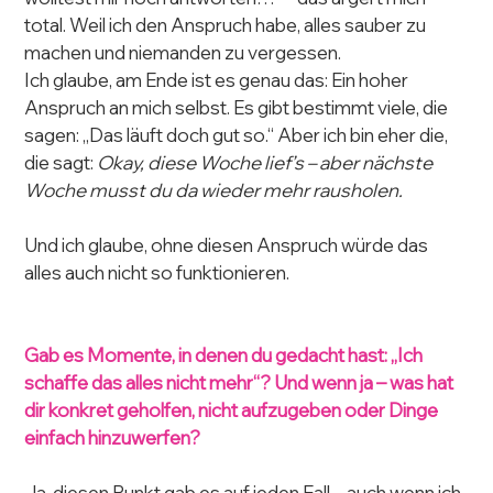
total. Weil ich den Anspruch habe, alles sauber zu 
machen und niemanden zu vergessen.
Ich glaube, am Ende ist es genau das: Ein hoher 
Anspruch an mich selbst. Es gibt bestimmt viele, die 
sagen: „Das läuft doch gut so.“ Aber ich bin eher die, 
die sagt: 
Okay, diese Woche lief’s – aber nächste 
Woche musst du da wieder mehr rausholen.
Und ich glaube, ohne diesen Anspruch würde das 
alles auch nicht so funktionieren.
Gab es Momente, in denen du gedacht hast: „Ich 
schaffe das alles nicht mehr“? Und wenn ja – was hat 
dir konkret geholfen, nicht aufzugeben oder Dinge 
einfach hinzuwerfen?
Ja, diesen Punkt gab es auf jeden Fall – auch wenn ich 