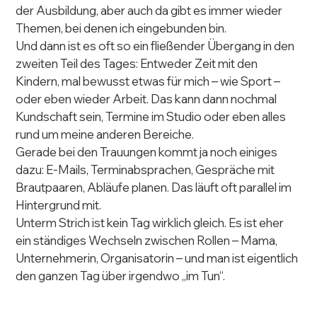
der Ausbildung, aber auch da gibt es immer wieder 
Themen, bei denen ich eingebunden bin.
Und dann ist es oft so ein fließender Übergang in den 
zweiten Teil des Tages: Entweder Zeit mit den 
Kindern, mal bewusst etwas für mich – wie Sport – 
oder eben wieder Arbeit. Das kann dann nochmal 
Kundschaft sein, Termine im Studio oder eben alles 
rund um meine anderen Bereiche.
Gerade bei den Trauungen kommt ja noch einiges 
dazu: E-Mails, Terminabsprachen, Gespräche mit 
Brautpaaren, Abläufe planen. Das läuft oft parallel im 
Hintergrund mit.
Unterm Strich ist kein Tag wirklich gleich. Es ist eher 
ein ständiges Wechseln zwischen Rollen – Mama, 
Unternehmerin, Organisatorin – und man ist eigentlich 
den ganzen Tag über irgendwo „im Tun“.