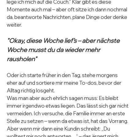
lege ich mich auf die Couch.“ Klar gibt es diese 
Momente auch mal – aber oft sitze ich dann nochmal 
da, beantworte Nachrichten, plane Dinge oder denke 
weiter.
"Okay, diese Woche lief’s – aber nächste 
Woche musst du da wieder mehr 
rausholen"
Oder ich starte früher in den Tag, stehe morgens 
eher auf und sortiere mir meine To-dos, bevor der 
Alltag richtig losgeht.
Was man aber auch ehrlich sagen muss: Es bleibt 
immer irgendwo etwas liegen. Das lässt sich gar nicht 
vermeiden. Ich versuche, die Familie immer an erste 
Stelle zu setzen – wenn da etwas ist, hat das Vorrang.
Aber wenn mir dann eine Kundin schreibt: „Du 
wolltest mir noch antworten…“ – das ärgert mich 