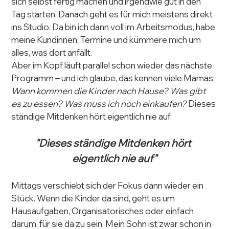
sich selbst fertig machen und irgendwie gut in den 
Tag starten. Danach geht es für mich meistens direkt 
ins Studio. Da bin ich dann voll im Arbeitsmodus, habe 
meine Kundinnen, Termine und kümmere mich um 
alles, was dort anfällt.
Aber im Kopf läuft parallel schon wieder das nächste 
Programm – und ich glaube, das kennen viele Mamas: 
Wann kommen die Kinder nach Hause? Was gibt 
es zu essen? Was muss ich noch einkaufen?
 Dieses 
ständige Mitdenken hört eigentlich nie auf.
"Dieses ständige Mitdenken hört 
eigentlich nie auf"
Mittags verschiebt sich der Fokus dann wieder ein 
Stück. Wenn die Kinder da sind, geht es um 
Hausaufgaben, Organisatorisches oder einfach 
darum, für sie da zu sein. Mein Sohn ist zwar schon in 