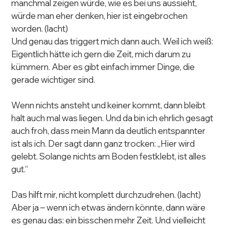
manchmal zeigen würde, wie es bei uns aussieht, 
würde man eher denken, hier ist eingebrochen 
worden. (lacht)
Und genau das triggert mich dann auch. Weil ich weiß: 
Eigentlich hätte ich gern die Zeit, mich darum zu 
kümmern. Aber es gibt einfach immer Dinge, die 
gerade wichtiger sind.
Wenn nichts ansteht und keiner kommt, dann bleibt 
halt auch mal was liegen. Und da bin ich ehrlich gesagt 
auch froh, dass mein Mann da deutlich entspannter 
ist als ich. Der sagt dann ganz trocken: „Hier wird 
gelebt. Solange nichts am Boden festklebt, ist alles 
gut.“
Das hilft mir, nicht komplett durchzudrehen. (lacht)
Aber ja – wenn ich etwas ändern könnte, dann wäre 
es genau das: ein bisschen mehr Zeit. Und vielleicht 