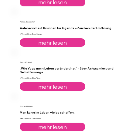
mehr lesen
Politik & Gesellschaft
Aalenerin baut Brunnen für Uganda – Zeichen der Hoffnung
MAA spricht mit Senel Vukalic
mehr lesen
Sport & Freizeit
„Wie Yoga mein Leben verändert hat“ – über Achtsamkeit und
Selbstfürsorge
MAA spricht mit Sina Pürner
mehr lesen
Wissen & Bildung
Man kann im Leben vieles schaffen.
MAA spricht mit Heiko Rössel
mehr lesen