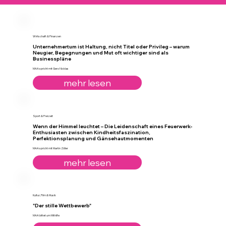
Wirtschaft & Finanzen
Unternehmertum ist Haltung, nicht Titel oder Privileg – warum
Neugier, Begegnungen und Mut oft wichtiger sind als
Businesspläne
MAA spricht mit Gero Nicklas
mehr lesen
Sport & Freizeit
Wenn der Himmel leuchtet – Die Leidenschaft eines Feuerwerk-
Enthusiasten zwischen Kindheitsfaszination,
Perfektionsplanung und Gänsehautmomenten
MAA spricht mit Martin Zöller
mehr lesen
Kultur, Film & Musik
"Der stille Wettbewerb"
MAA bittet um Mithilfe