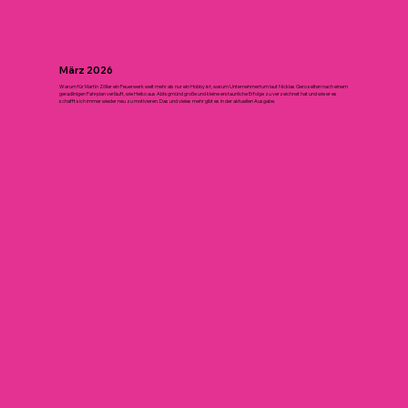
März 2026
Warum für Martin Zöller ein Feuerwerk weit mehr als nur ein Hobby ist, warum Unternehmertum laut Nicklas Gero selten nach einem
geradlinigen Fahrplan verläuft, wie Heiko aus Abtsgmünd große und kleine erstaunliche Erfolge zu verzeichnet hat und wie er es
schafft sich immer wieder neu zu motivieren. Das und vieles mehr gibt es in der aktuellen Ausgabe.