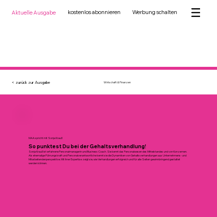
kostenlos abonnieren
Werbung schalten
Aktuelle Ausgabe
< zurück zur Ausgabe
Wirtschaft & Finanzen
MAA spricht mit Sonja Krauß
So punktest Du bei der Gehaltsverhandlung!
Sonja Krauß ist erfahrene Personalmanagerin und Business Coach. Sie kennt das Personalwesen des Mittelstandes und von Konzernen.
Als ehemalige Führungskraft und Personalverantwortliche kennt sie die Dynamiken von Gehaltsverhandlungen aus Unternehmens- und
Mitarbeitendenperspektive. Mit ihrer Expertise zeigt sie, wie Verhandlungen erfolgreich und für alle Seiten gewinnbringend gestaltet
werden können.