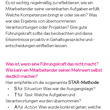
Es ist wichtig, regelmäßig zu reflektieren, wie ein 
Mitarbeitender seine vereinbarten Aufgaben erfüllt. 
Welche Kompetenzen bringt er oder sie ein? Was 
war das Ergebnis von übernommenen 
Verantwortungen oder Projekten? Eine gute 
Führungskraft sollte das beobachten und diese 
Erkenntnisse proaktiv in Gehaltsgespräche und -
entscheidungen einfließen lassen.
Was ist, wenn eine Führungskraft das nicht macht? 
Wie kann ein Mitarbeitender seinen Mehrwert selbst 
deutlich machen?
Hier empfehle ich die sogenannte 
STAR-Methode
:
   •       
S
 für 
Situation
: Was war die Ausgangslage?
   •       
T
 für 
Task
: Welche Aufgaben und 
Verantwortungen wurden übernommen?
   •       
A
 für 
Action
: Was wurde konkret getan, welche 