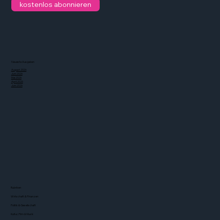
kostenlos abonnieren
Neueste Ausgaben
August 2026
Juni 2026
Mai 2026
April 2026
Juni 2026
Rubriken
Wirtschaft & Finanzen
Politik & Gesellschaft
Kultur, Film & Musik