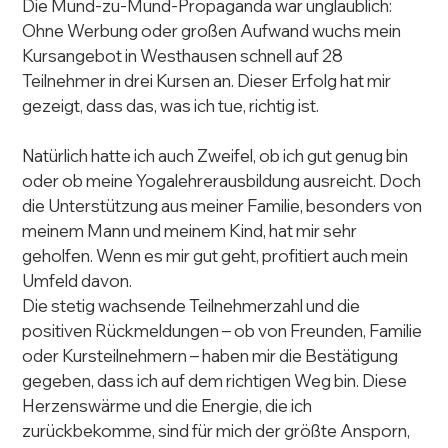
Die Mund-zu-Mund-Propaganda war unglaublich: 
Ohne Werbung oder großen Aufwand wuchs mein 
Kursangebot in Westhausen schnell auf 28 
Teilnehmer in drei Kursen an. Dieser Erfolg hat mir 
gezeigt, dass das, was ich tue, richtig ist.
Natürlich hatte ich auch Zweifel, ob ich gut genug bin 
oder ob meine Yogalehrerausbildung ausreicht. Doch 
die Unterstützung aus meiner Familie, besonders von 
meinem Mann und meinem Kind, hat mir sehr 
geholfen. Wenn es mir gut geht, profitiert auch mein 
Umfeld davon.
Die stetig wachsende Teilnehmerzahl und die 
positiven Rückmeldungen – ob von Freunden, Familie 
oder Kursteilnehmern – haben mir die Bestätigung 
gegeben, dass ich auf dem richtigen Weg bin. Diese 
Herzenswärme und die Energie, die ich 
zurückbekomme, sind für mich der größte Ansporn, 