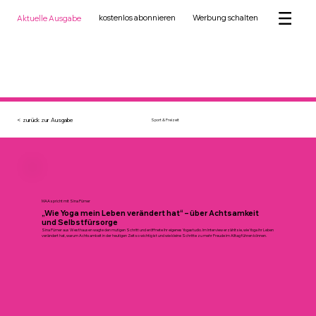
kostenlos abonnieren
Werbung schalten
Aktuelle Ausgabe
< zurück zur Ausgabe
Sport & Freizeit
MAA spricht mit Sina Pürner
„Wie Yoga mein Leben verändert hat“ – über Achtsamkeit
und Selbstfürsorge
Sina Pürner aus Westhausen wagte den mutigen Schritt und eröffnete ihr eigenes Yogastudio. Im Interview erzählt sie, wie Yoga ihr Leben
verändert hat, warum Achtsamkeit in der heutigen Zeit so wichtig ist und wie kleine Schritte zu mehr Freude im Alltag führen können.