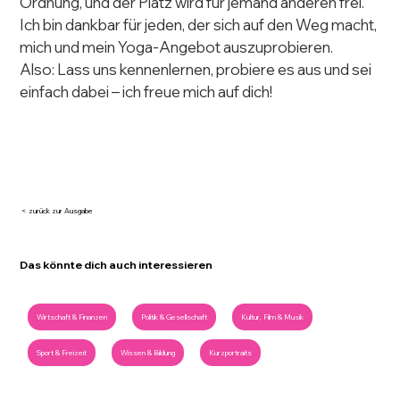
Ordnung, und der Platz wird für jemand anderen frei. 
Ich bin dankbar für jeden, der sich auf den Weg macht, 
mich und mein Yoga-Angebot auszuprobieren.
Also: Lass uns kennenlernen, probiere es aus und sei 
einfach dabei – ich freue mich auf dich!
< zurück zur Ausgabe
Das könnte dich auch interessieren
Wirtschaft & Finanzen
Politik & Gesellschaft
Kultur, Film & Musik
Sport & Freizeit
Wissen & Bildung
Kurzportraits